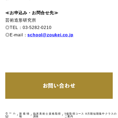
≪お申込み・お問合せ先≫
芸術造形研究所
◎TEL：03-5282-0210
◎E-mail：
school@zoukei.co.jp
お問い合わせ
ホーム
新着情
臨床美術士資格取得
5級取得コース 8月期短期集中クラスの
/
/
/
報
講座
ご案内